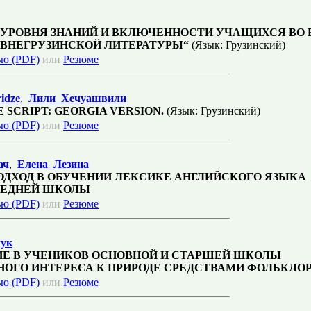
 УРОВНЯ ЗНАНИЙ И ВКЛЮЧЕННОСТИ УЧАЩИХСЯ ВО 
ЕВНЕГРУЗИНСКОЙ ЛИТЕРАТУРЫ“
(Язык: Грузинский)
ью (PDF)
или
Резюме
idze
,
Лили Хечуашвили
 SCRIPT: GEORGIA VERSION.
(Язык: Грузинский)
ью (PDF)
или
Резюме
ач
,
Елена Лезина
ОДХОД В ОБУЧЕНИИ ЛЕКСИКЕ АНГЛИЙСКОГО ЯЗЫКА
РЕДНЕЙ ШКОЛЫ
ью (PDF)
или
Резюме
чук
Е В УЧЕНИКОВ ОСНОВНОЙ И СТАРШЕЙ ШКОЛЫ
НОГО ИНТЕРЕСА К ПРИРОДЕ СРЕДСТВАМИ ФОЛЬКЛО
ью (PDF)
или
Резюме