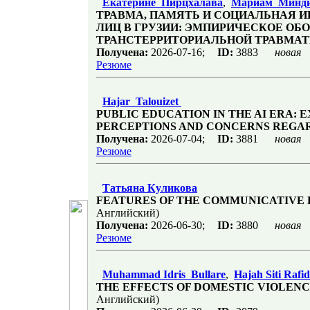
Екатерине Пирцхалава
,
Мариам Минд
ТРАВМА, ПАМЯТЬ И СОЦИАЛЬНАЯ 
ЛИЦ В ГРУЗИИ: ЭМПИРИЧЕСКОЕ О
ТРАНСТЕРРИТОРИАЛЬНОЙ ТРАВМА
Получена:
2026-07-16;
ID:
3883
новая
Резюме
Hajar Talouizet
PUBLIC EDUCATION IN THE AI ERA:
PERCEPTIONS AND CONCERNS REGAR
Получена:
2026-07-04;
ID:
3881
новая
Резюме
Татьяна Куликова
FEATURES OF THE COMMUNICATIVE 
Английский)
Получена:
2026-06-30;
ID:
3880
новая
Резюме
Muhammad Idris Bullare
,
Hajah Siti Rafi
THE EFFECTS OF DOMESTIC VIOLEN
Английский)