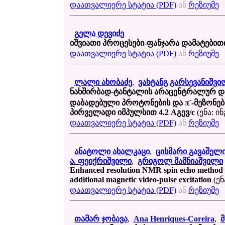
დაათვალიერე სტატია (PDF)
ან
რეზიუმე
გელა დევიძე
იშვიათი პროცესები-ფანჯარა დამატებით
დაათვალიერე სტატია (PDF)
ან
რეზიუმე
ლალი ახობაძე
,
ვახტანგ გარსევანიშვი
ნახშირბად-ტანტალის არაცენტრალურ და
-
დაბადებული პროტონების და π
-მეზონე
პირველადი იმპულსით 4.2 Aგევ/c
(ენა: ი
დაათვალიერე სტატია (PDF)
ან
რეზიუმე
ანატოლი ახალკაცი
,
ცისმარი გავაშელ
ა. ფეიქრიშვილი
,
გრიგოლ მამნიაშვილი
Enhanced resolution NMR spin echo method t
additional magnetic video-pulse excitation
(ენ
დაათვალიერე სტატია (PDF)
ან
რეზიუმე
თამარ ჯობავა
,
Ana Henriques-Coreira
,
მ