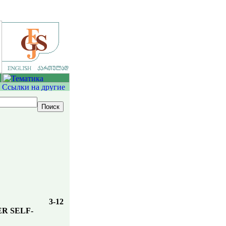
3-12
R SELF-