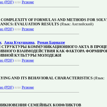
ью (PDF)
или
Резюме
 COMPLEXITY OF FORMULAS AND METHODS FOR SOLV
HANICS: EVALUATION RESULTS
(Язык: Английский)
ью (PDF)
или
Резюме
н
,
Аида Кукушкина
,
Роман Барнадзе
 СТРУКТУРЫ КОММУНИКАЦИОННОГО АКТА В ПРОЦ
ВНОГО ВЗАИМОДЕЙСТВИЯ КАК ФАКТОРА ФОРМИРО
ИВНОЙ КУЛЬТУРЫ МОЛОДЕЖИ
ью (PDF)
или
Резюме
LYING AND ITS BEHAVIORAL CHARACTERISTICS
(Язык:
ью (PDF)
или
Резюме
НИКНОВЕНИЯ СЕМЕЙНЫХ КОНФЛИКТОВ