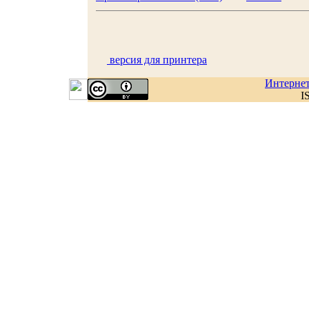
версия для принтера
Интерне
I