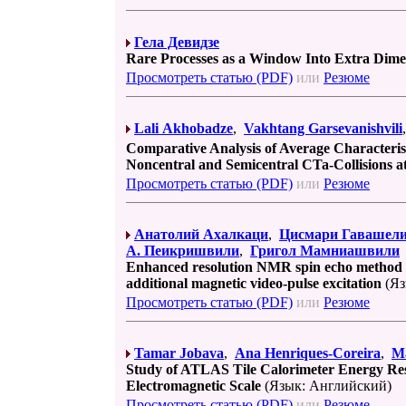
Гела Девидзе
Rare Processes as a Window Into Extra Dime
Просмотреть статью (PDF)
или
Резюме
Lali Akhobadze
,
Vakhtang Garsevanishvili
Comparative Analysis of Average Characterist
Noncentral and Semicentral CTa-Collisions a
Просмотреть статью (PDF)
или
Резюме
Анатолий Ахалкаци
,
Цисмари Гавашел
А. Пеикришвили
,
Григол Мамниашвили
Enhanced resolution NMR spin echo method t
additional magnetic video-pulse excitation
(Яз
Просмотреть статью (PDF)
или
Резюме
Tamar Jobava
,
Ana Henriques-Coreira
,
Ma
Study of ATLAS Tile Calorimeter Energy Reso
Electromagnetic Scale
(Язык: Английский)
Просмотреть статью (PDF)
или
Резюме