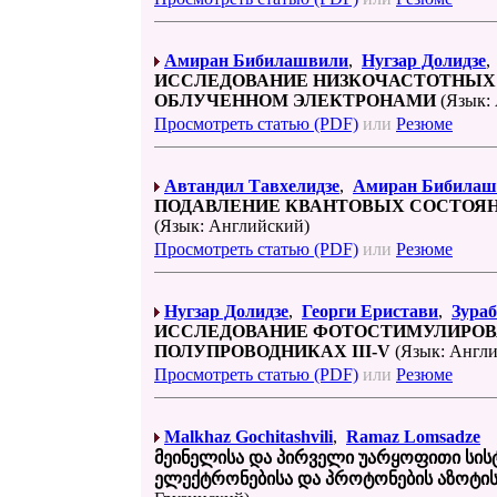
Амиран Бибилашвили
,
Нугзар Долидзе
ИССЛЕДОВАНИЕ НИЗКОЧАСТОТНЫХ 
ОБЛУЧЕННОМ ЭЛЕКТРОНАМИ
(Язык:
Просмотреть статью (PDF)
или
Резюме
Автандил Тавхелидзе
,
Амиран Бибилаш
ПОДАВЛЕНИЕ КВАНТОВЫХ СОСТОЯН
(Язык: Английский)
Просмотреть статью (PDF)
или
Резюме
Нугзар Долидзе
,
Георги Еристави
,
Зура
ИССЛЕДОВАНИЕ ФОТОСТИМУЛИРОВ
ПОЛУПРОВОДНИКАХ III-V
(Язык: Англи
Просмотреть статью (PDF)
или
Резюме
Malkhaz Gochitashvili
,
Ramaz Lomsadze
მეინელისა და პირველი უარყოფითი სისტ
ელექტრონებისა და პროტონების აზოტის