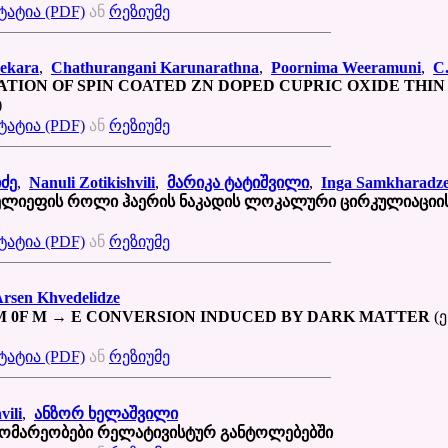
ატია (PDF)
ან
რეზიუმე
ekara
,
Chathurangani Karunarathna
,
Poornima Weeramuni
,
C.
TION OF SPIN COATED ZN DOPED CUPRIC OXIDE THIN
)
ატია (PDF)
ან
რეზიუმე
ძე
,
Nanuli Zotikishvili
,
მარიკა ტატიშვილი
,
Inga Samkharadz
რელიეფის როლი ჰაერის ნაკადის ლოკალური ცირკულიაციი
ატია (PDF)
ან
რეზიუმე
rsen Khvedelidze
 0F Μ → E CONVERSION INDUCED BY DARK MATTER
(ე
ატია (PDF)
ან
რეზიუმე
ili
,
ანზორ ხელაშვილი
გომარეობები რელატივისტურ განტოლებებში