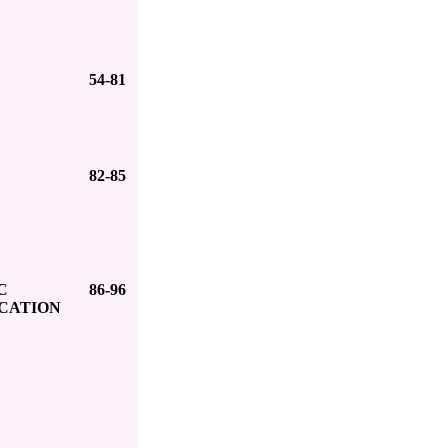
54-81
82-85
C
86-96
ICATION