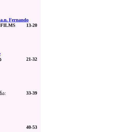
a.n. Fernando
 FILMS
13-20
e
21-32
ს
33-39
ნა:
40-53