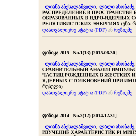
ლიანა აბესალაშვილი
,
ლალი ახობაძე
РАСПРЕДЕЛЕНИЕ В ПРОСТРАНСТВЕ
ОБРАЗОВАННЫХ В ЯДРО-ЯДЕРНЫХ С
РЕЛЯТИВИСТСКИХ ЭНЕРГИЯХ
(ენა: 
დაათვალიერე სტატია (PDF)
ან
რეზიუმე
ფიზიკა 2015 | No.1(13) [2015.06.30]
ლიანა აბესალაშვილი
,
ლალი ახობაძე
СРАВНИТЕЛЬНЫЙ АНАЛИЗ ИМПУЛЬС
ЧАСТИЦ РОЖДЕННЫХ В ЖЕСТКИХ И 
ЯДЕРНЫХ СТОЛКНОВЕНИЙ ПРИ ИМПУЛ
რუსული)
დაათვალიერე სტატია (PDF)
ან
რეზიუმე
ფიზიკა 2014 | No.2(12) [2014.12.31]
ლიანა აბესალაშვილი
,
ლალი ახობაძე
ИЗУЧЕНИЕ ХАРАКТЕРИСТИК PI МИНУ